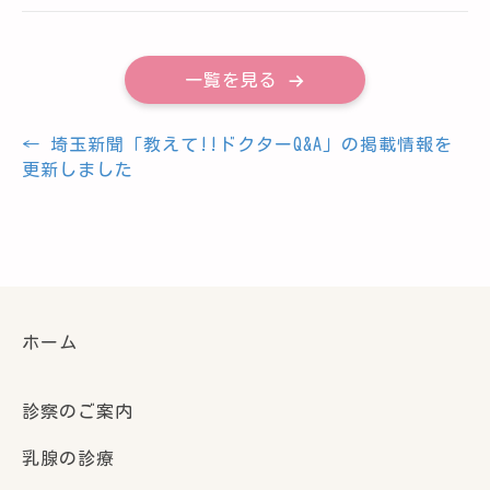
一覧を見る
← 埼玉新聞「教えて!!ドクターQ&A」の掲載情報を
投
更新しました
稿
ナ
ビ
ゲ
ホーム
ー
シ
診察のご案内
ョ
ン
乳腺の診療